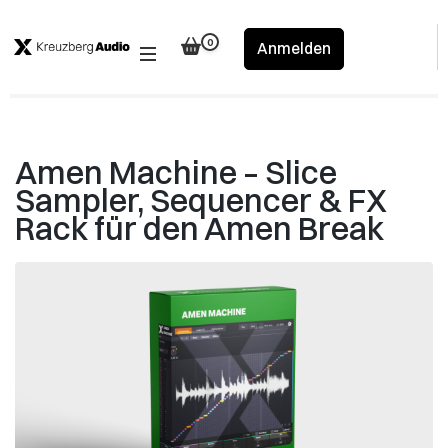
Skip
to
0
Anmelden
content
(Press
Enter)
Amen Machine – Slice
Sampler, Sequencer & FX
Rack für den Amen Break