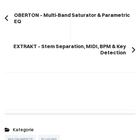
Post
OBERTON – Multi-Band Saturator & Parametric
EQ
Previous
Navigation
Article:
EXTRAKT – Stem Separation, MIDI, BPM & Key
Detection
Kategorie
INSTRUMENTE
PLUG INS