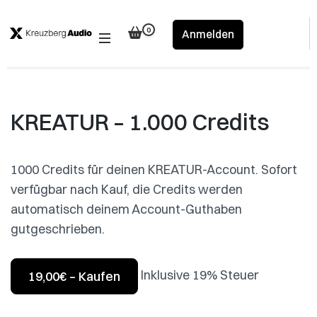
Skip
to
0
Anmelden
content
(Press
Enter)
KREATUR – 1.000 Credits
1000 Credits für deinen KREATUR-Account. Sofort
verfügbar nach Kauf, die Credits werden
automatisch deinem Account-Guthaben
gutgeschrieben.
Inklusive 19% Steuer
19,00€ – Kaufen