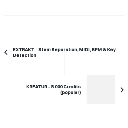
Post
EXTRAKT – Stem Separation, MIDI, BPM & Key
Detection
Previous
Navigation
Article:
KREATUR – 5.000 Credits
(popular)